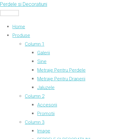
Skip
Perdele si Decoratiuni
to
MENU
content
Home
Produse
Column 1
Galerii
Sine
Metraje Pentru Perdele
Metraje Pentru Draperii
Jaluzele
Column 2
Accesorii
Promotii
Column 3
Image