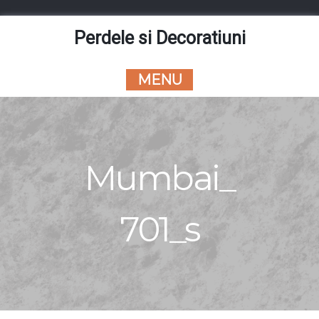
Skip
to
Perdele si Decoratiuni
content
MENU
Mumbai_
701_s