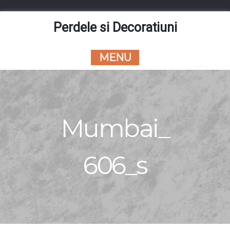
Skip
to
Perdele si Decoratiuni
content
MENU
Mumbai_
606_s