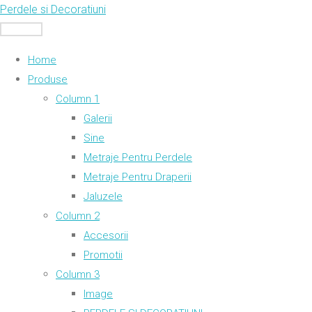
Skip
Perdele si Decoratiuni
to
MENU
content
Home
Produse
Column 1
Galerii
Sine
Metraje Pentru Perdele
Metraje Pentru Draperii
Jaluzele
Column 2
Accesorii
Promotii
Column 3
Image