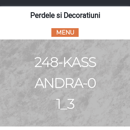
Skip
to
Perdele si Decoratiuni
content
MENU
248-KASS
ANDRA-0
1_3