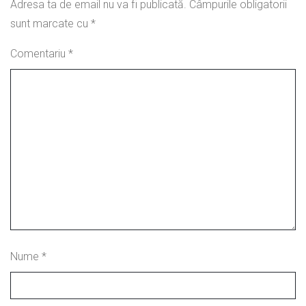
Adresa ta de email nu va fi publicată.
Câmpurile obligatorii
sunt marcate cu
*
Comentariu
*
Nume
*