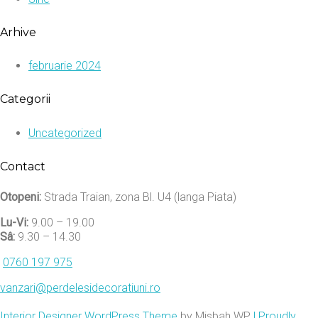
Arhive
februarie 2024
Categorii
Uncategorized
Contact
Otopeni:
Strada Traian, zona Bl. U4 (langa Piata)
Lu-Vi:
9.00 – 19.00
Sâ:
9.30 – 14.30
0760 197 975
vanzari@perdelesidecoratiuni.ro
Interior Designer WordPress Theme
by Misbah WP
| Proudly