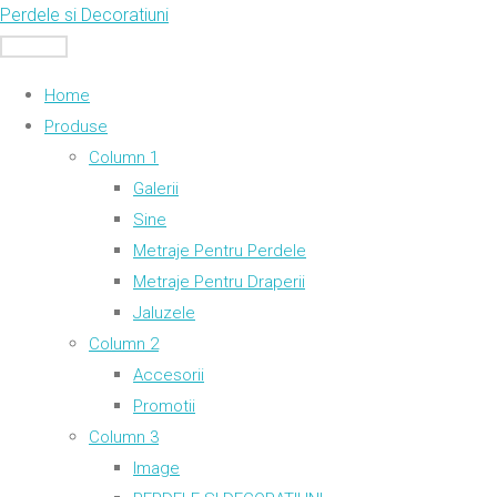
Skip
Perdele si Decoratiuni
to
MENU
content
Home
Produse
Column 1
Galerii
Sine
Metraje Pentru Perdele
Metraje Pentru Draperii
Jaluzele
Column 2
Accesorii
Promotii
Column 3
Image