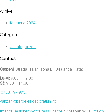
Arhive
februarie 2024
Categorii
Uncategorized
Contact
Otopeni:
Strada Traian, zona Bl. U4 (langa Piata)
Lu-Vi:
9.00 – 19.00
Sâ:
9.30 – 14.30
0760 197 975
vanzari@perdelesidecoratiuni.ro
Interior Designer WordPress Theme
by Misbah WP
| Proudly