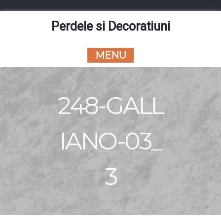
Skip
to
Perdele si Decoratiuni
content
MENU
248-GALL
IANO-03_
3