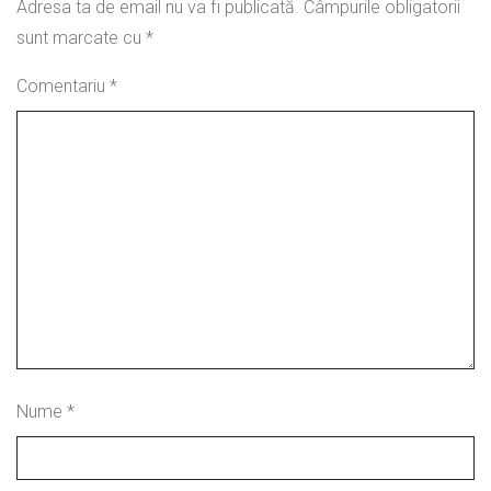
Adresa ta de email nu va fi publicată.
Câmpurile obligatorii
sunt marcate cu
*
Comentariu
*
Nume
*