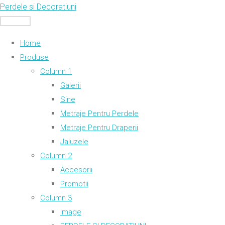
Skip
Perdele si Decoratiuni
to
MENU
content
Home
Produse
Column 1
Galerii
Sine
Metraje Pentru Perdele
Metraje Pentru Draperii
Jaluzele
Column 2
Accesorii
Promotii
Column 3
Image