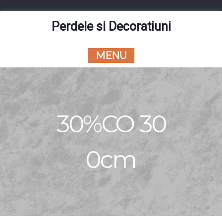
Skip
to
Perdele si Decoratiuni
content
MENU
30%CO 30
0cm