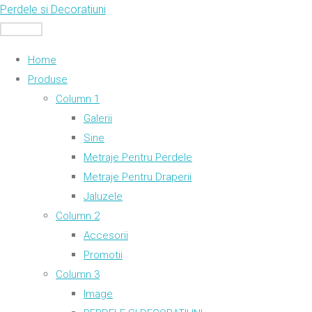
Skip
Perdele si Decoratiuni
to
MENU
content
Home
Produse
Column 1
Galerii
Sine
Metraje Pentru Perdele
Metraje Pentru Draperii
Jaluzele
Column 2
Accesorii
Promotii
Column 3
Image