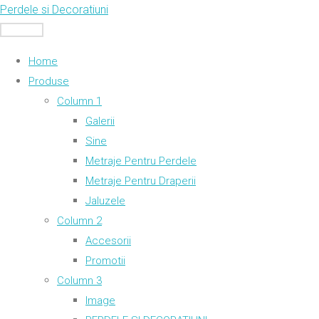
Skip
Perdele si Decoratiuni
to
MENU
content
Home
Produse
Column 1
Galerii
Sine
Metraje Pentru Perdele
Metraje Pentru Draperii
Jaluzele
Column 2
Accesorii
Promotii
Column 3
Image