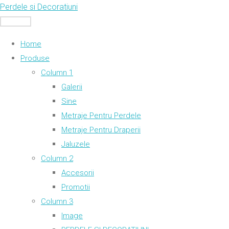
Skip
Perdele si Decoratiuni
to
MENU
content
Home
Produse
Column 1
Galerii
Sine
Metraje Pentru Perdele
Metraje Pentru Draperii
Jaluzele
Column 2
Accesorii
Promotii
Column 3
Image