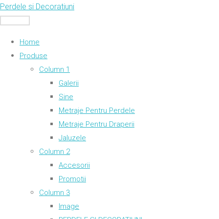
Skip
Perdele si Decoratiuni
to
MENU
content
Home
Produse
Column 1
Galerii
Sine
Metraje Pentru Perdele
Metraje Pentru Draperii
Jaluzele
Column 2
Accesorii
Promotii
Column 3
Image