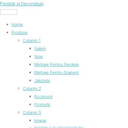
Skip
Perdele si Decoratiuni
to
MENU
content
Home
Produse
Column 1
Galerii
Sine
Metraje Pentru Perdele
Metraje Pentru Draperii
Jaluzele
Column 2
Accesorii
Promotii
Column 3
Image