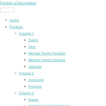
Skip
Perdele si Decoratiuni
to
MENU
content
Home
Produse
Column 1
Galerii
Sine
Metraje Pentru Perdele
Metraje Pentru Draperii
Jaluzele
Column 2
Accesorii
Promotii
Column 3
Image