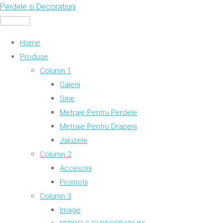
Skip
Perdele si Decoratiuni
to
MENU
content
Home
Produse
Column 1
Galerii
Sine
Metraje Pentru Perdele
Metraje Pentru Draperii
Jaluzele
Column 2
Accesorii
Promotii
Column 3
Image