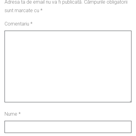
Adresa ta de email nu va fi publicată.
Câmpurile obligatorii
sunt marcate cu
*
Comentariu
*
Nume
*