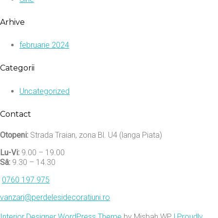
Arhive
februarie 2024
Categorii
Uncategorized
Contact
Otopeni:
Strada Traian, zona Bl. U4 (langa Piata)
Lu-Vi:
9.00 – 19.00
Sâ:
9.30 – 14.30
0760 197 975
vanzari@perdelesidecoratiuni.ro
Interior Designer WordPress Theme
by Misbah WP
| Proudly