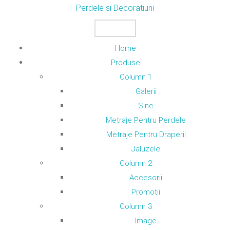
Skip
Perdele si Decoratiuni
to
MENU
content
Home
Produse
Column 1
Galerii
Sine
Metraje Pentru Perdele
Metraje Pentru Draperii
Jaluzele
Column 2
Accesorii
Promotii
Column 3
Image