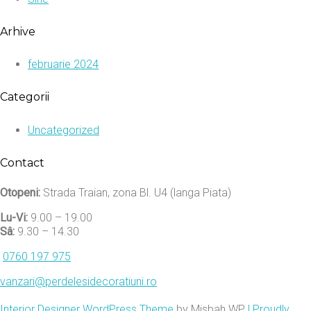
Arhive
februarie 2024
Categorii
Uncategorized
Contact
Otopeni:
Strada Traian, zona Bl. U4 (langa Piata)
Lu-Vi:
9.00 – 19.00
Sâ:
9.30 – 14.30
0760 197 975
vanzari@perdelesidecoratiuni.ro
Interior Designer WordPress Theme
by Misbah WP
| Proudly