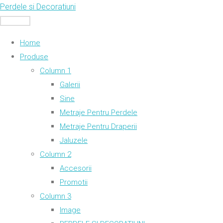
Skip
Perdele si Decoratiuni
to
MENU
content
Home
Produse
Column 1
Galerii
Sine
Metraje Pentru Perdele
Metraje Pentru Draperii
Jaluzele
Column 2
Accesorii
Promotii
Column 3
Image