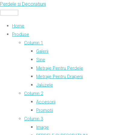
Skip
Perdele si Decoratiuni
to
MENU
content
Home
Produse
Column 1
Galerii
Sine
Metraje Pentru Perdele
Metraje Pentru Draperii
Jaluzele
Column 2
Accesorii
Promotii
Column 3
Image