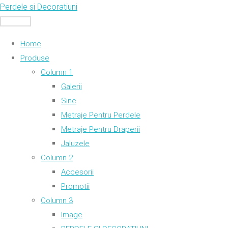
Skip
Perdele si Decoratiuni
to
MENU
content
Home
Produse
Column 1
Galerii
Sine
Metraje Pentru Perdele
Metraje Pentru Draperii
Jaluzele
Column 2
Accesorii
Promotii
Column 3
Image