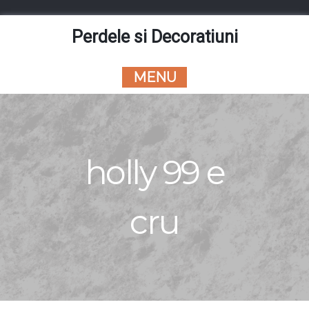
Skip
to
Perdele si Decoratiuni
content
MENU
holly 99 e
cru