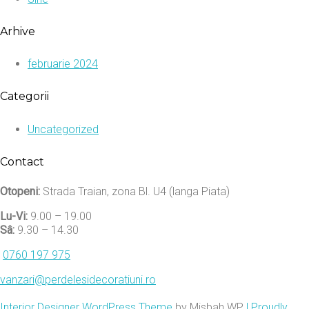
Arhive
februarie 2024
Categorii
Uncategorized
Contact
Otopeni:
Strada Traian, zona Bl. U4 (langa Piata)
Lu-Vi:
9.00 – 19.00
Sâ:
9.30 – 14.30
0760 197 975
vanzari@perdelesidecoratiuni.ro
Interior Designer WordPress Theme
by Misbah WP
| Proudly