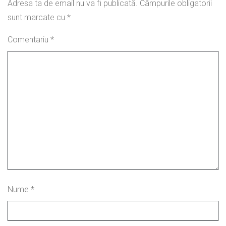
Adresa ta de email nu va fi publicată.
Câmpurile obligatorii
sunt marcate cu
*
Comentariu
*
Nume
*