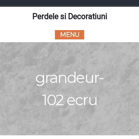
Skip
to
Perdele si Decoratiuni
content
MENU
grandeur-
102 ecru