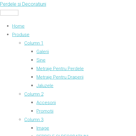
Skip
Perdele si Decoratiuni
to
MENU
content
Home
Produse
Column 1
Galerii
Sine
Metraje Pentru Perdele
Metraje Pentru Draperii
Jaluzele
Column 2
Accesorii
Promotii
Column 3
Image