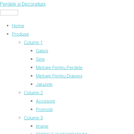
Skip
Perdele si Decoratiuni
to
MENU
content
Home
Produse
Column 1
Galerii
Sine
Metraje Pentru Perdele
Metraje Pentru Draperii
Jaluzele
Column 2
Accesorii
Promotii
Column 3
Image