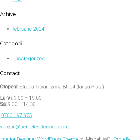
Arhive
februarie 2024
Categorii
Uncategorized
Contact
Otopeni:
Strada Traian, zona Bl. U4 (langa Piata)
Lu-Vi:
9.00 – 19.00
Sâ:
9.30 – 14.30
0760 197 975
vanzari@perdelesidecoratiuni.ro
Interior Designer WordPress Theme
by Misbah WP
| Proudly