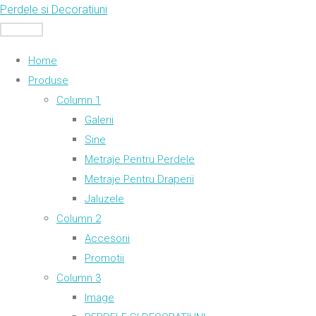
Skip
Perdele si Decoratiuni
to
MENU
content
Home
Produse
Column 1
Galerii
Sine
Metraje Pentru Perdele
Metraje Pentru Draperii
Jaluzele
Column 2
Accesorii
Promotii
Column 3
Image